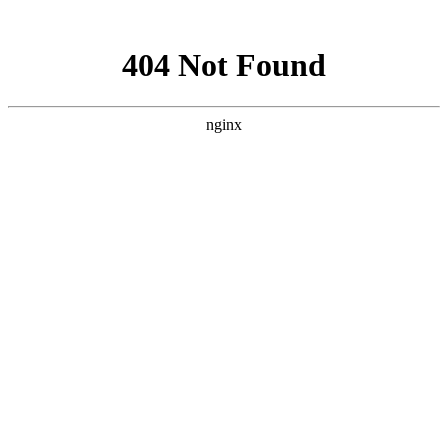
网站地图
首页
考试最新通知
PMP常见问题
书籍推荐
首页
>
PMP常见问题
>
考了PMP对工作加薪有帮助吗？
本人在零售行业做电气工程师，想跳槽进大场，所以想考个项目
经理PMP傍身。想问问PMP证书对找工作/升职加薪有帮助吗？