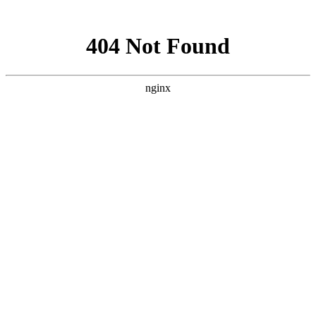
网站地图
首页
考试最新通知
PMP常见问题
书籍推荐
首页
>
PMP常见问题
>
PMP英文报名时要填写哪些信息？审核严格吗？
本人在金融行业做Java开发，想跳槽换个环境所以想考PMP镀镀
金。想了解一下PMP考试英文报名时要填写哪些信息。