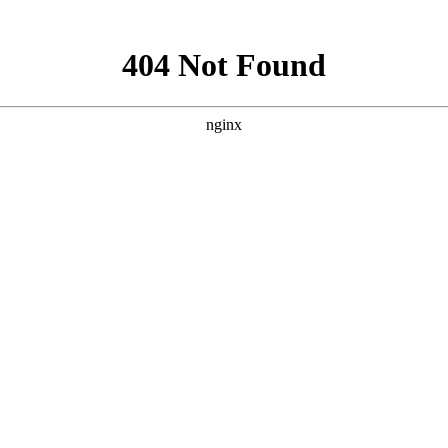
做项目经理，所以想考个PMP。想问问技术员到底要不要考PM