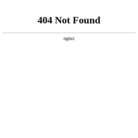
网站地图
首页
考试最新通知
PMP常见问题
书籍推荐
首页
>
PMP常见问题
>
考试时间
PMP成绩什么时间出？PMP考试成绩如何查询？
11月份参加的PMP考试，请问什么时候出成绩啊？
在哪里可以收到具体通知呢？