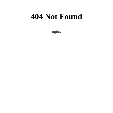
网站地图
首页
考试最新通知
PMP常见问题
书籍推荐
首页
>
PMP常见问题
>
学习知识
PMP和六西格玛有什么区别？哪个对职场更有帮助